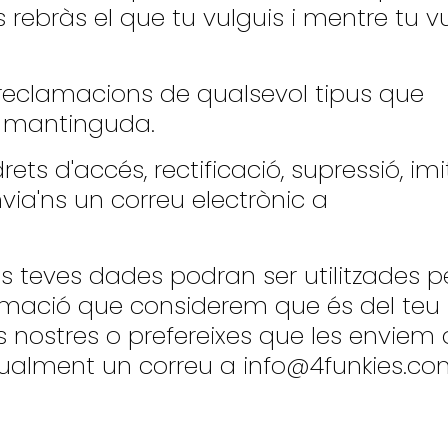
rebràs el que tu vulguis i mentre tu vu
es reclamacions de qualsevol tipus que
ó mantinguda.
rets d'accés, rectificació, supressió, imi
envia'ns un correu electrònic a
s teves dades podran ser utilitzades p
rmació que considerem que és del teu i
es nostres o prefereixes que les enviem
igualment un correu a
info@4funkies.c