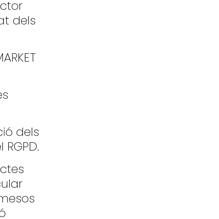
ctor
at dels
AMARKET
es
ió dels
el RGPD.
uctes
cular
s mesos
ió