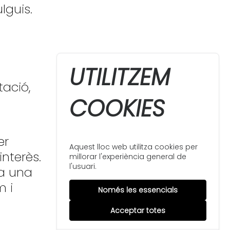
lguis.
UTILITZEM
tació,
COOKIES
er
Aquest lloc web utilitza cookies per
nterès.
millorar l'experiència general de
l'usuari.
 a una
om
i
Només les essencials
Acceptar totes