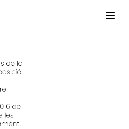
s de la
posició
re
2016 de
 les
tament