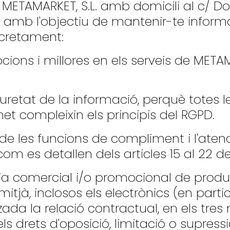
METAMARKET, S.L. amb domicili al c/ Do
a amb l'objectiu de mantenir-te inform
oncretament:
ions i millores en els serveis de MET
uretat de la informació, perquè totes l
et compleixin els principis del RGPD.
 de les funcions de compliment i l'atenc
com es detallen dels articles 15 al 22 d
ària comercial i/o promocional de prod
itjà, inclosos els electrònics (en parti
litzada la relació contractual, en els tre
ls drets d'oposició, limitació o supress