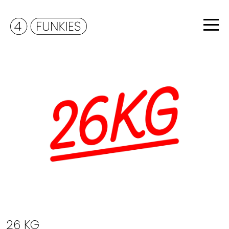
26 KG